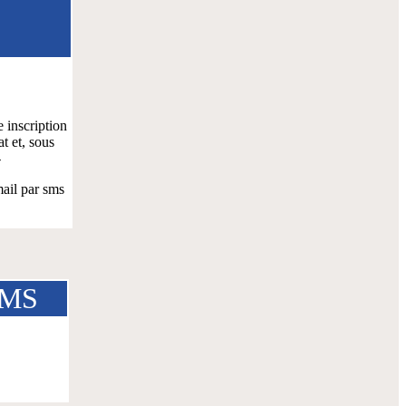
 inscription
t et, sous
-
il par sms
 SMS