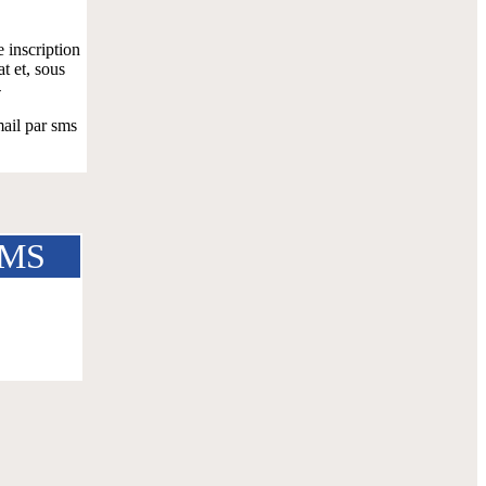
 inscription
t et, sous
-
il par sms
 SMS