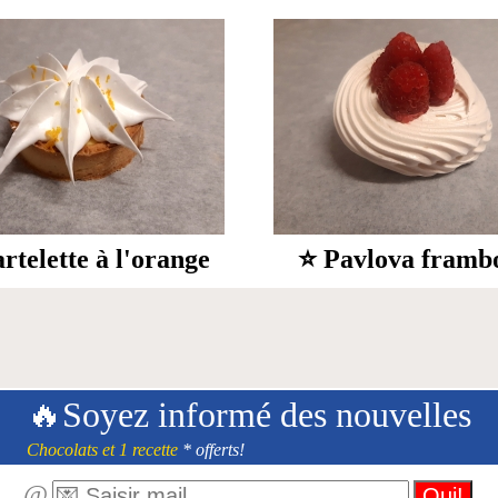
rtelette à l'orange
⭐ Pavlova framb
🔥Soyez informé des nouvelles
Chocolats et 1 recette
* offerts!